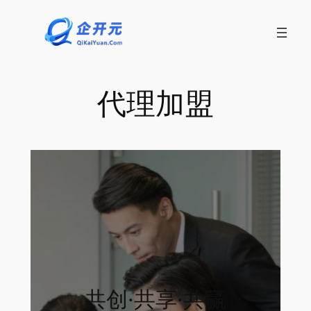
跳
至
内
容
代理加盟
共创·共享·共赢